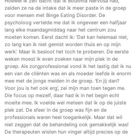
Hoewel ik zelf dacht dat ik Boulimia Nervosa had,
zeiden ze na de intake dat ik meer paste in de groep
voor mensen met Binge Eating Disorder. De
psycholoog vertelde me dat ik ongeveer een halfjaar
lang elke maandagmiddag naar het centrum zou
moeten komen. Eerst dacht ik: ‘Dat kan helemaal niet,
zo lang kan ik niet gemist worden thuis en op mijn
werk’. Maar ik besloot het toch te proberen. De eerste
weken moest ik even zoeken naar mijn plek in de
groep. Als zorgprofessional vond ik het lastig dat ik nu
een van de cliënten was en als moeder leefde ik enorm
mee met de jonge meiden in de groep. ‘En jij dan?
Voor jou is het ook erg’, zei mijn man toen tegen me.
Die focus op mezelf, daar had ik in het begin echt
moeite mee. Ik voelde wel meteen dat ik op de juiste
plek zat. De sfeer in de groep was fijn en de
professionals waren heel toegankelijk. Maar dat wil
niet zeggen dat de behandeling ook gemakkelijk was!
De therapeuten wisten hun vinger altijd precies op de